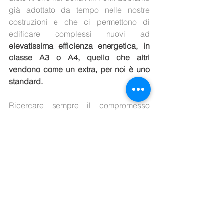
già adottato da tempo nelle nostre 
costruzioni e che ci permettono di 
edificare complessi nuovi ad 
elevatissima efficienza energetica, in 
classe A3 o A4, quello che altri 
vendono come un extra, per noi è uno 
standard.
Ricercare sempre il compromesso 
ideale, che da solo permette grandi 
risultati, grazie alla lunga 
collaborazione con i migliori impiantisti 
e progettisti che mirano sempre a fare il 
meglio che la tecnologia oggi 
permette, sistemi all’avanguardia per 
tutti i nostri clienti, creando impianti a 
basso consumo energetico e 
fortemente ecosostenibili.